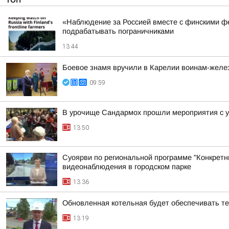
«Наблюдение за Россией вместе с финскими фе
подрабатывать пограничниками
13:44
Боевое знамя вручили в Карелии воинам-жел
09:59
В урочище Сандармох прошли мероприятия с у
13:50
Суоярви по региональной программе "Конкретн
видеонаблюдения в городском парке
13:36
Обновленная котельная будет обеспечивать т
13:19