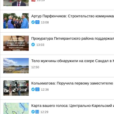
13:19
Артур Парфенчиков: Строительство коммуника
13:08
Прокуратура Питкярантского района поддержал
13:03
Тело мужчины обнаружили на озере Сандал в 
12:50
Колыхматова: Поручила первому заместителю
12:36
Карта вашего голоса: Центрально-Карельский 
12:29