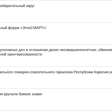
избирательный округ
льный форум «ЭтноСМАРТ»!
головных дел в отношении двоих несовершеннолетних, обвиняем
тной заинтересованности
льного пожарно-спасательного гарнизона Республики Карелия р
и вручили боевое знамя