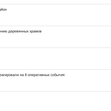
айон
ению деревянных храмов
еагировали на 8 оперативных события: