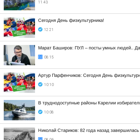
11:43
Сегодня День физкультурника!
12:21
Марат Баширов: ПУЛ – посты умных людей.. Да
08:15
Артур Парфенчиков: Сегодня День физкультурн
10:10
В труднодоступные районы Карелии избирател
10:08
Николай Стариков: 82 года назад завершилась
08:06