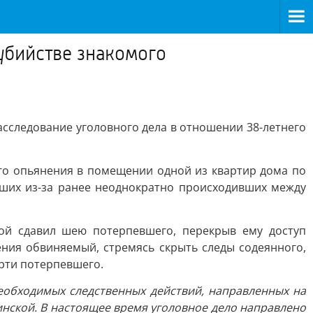
убийстве знакомого
асследование уголовного дела в отношении 38-летнего
ого опьянения в помещении одной из квартир дома по
кших из-за ранее неоднократно происходивших между
лой сдавил шею потерпевшего, перекрыв ему доступ
ения обвиняемый, стремясь скрыть следы содеянного,
рти потерпевшего.
еобходимых следственных действий, направленных на
инской. В настоящее время уголовное дело направлено