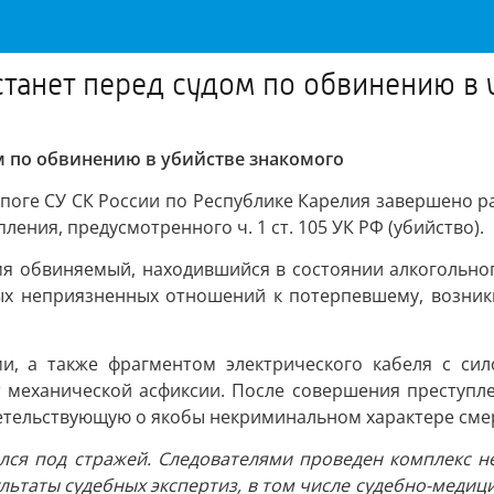
танет перед судом по обвинению в 
м по обвинению в убийстве знакомого
поге СУ СК России по Республике Карелия завершено р
ения, предусмотренного ч. 1 ст. 105 УК РФ (убийство).
емя обвиняемый, находившийся в состоянии алкогольн
ных неприязненных отношений к потерпевшему, возни
.
и, а также фрагментом электрического кабеля с си
т механической асфиксии. После совершения преступл
детельствующую о якобы некриминальном характере сме
ался под стражей. Следователями проведен комплекс н
льтаты судебных экспертиз, в том числе судебно-медиц