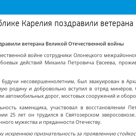
блике Карелия поздравили ветерана
здравили ветерана Великой Отечественной войны
чественной войне сотрудники Олонецкого межрайонного
а боевых действий Михаила Петровича Евсеева, прож
, будучи несовершеннолетним, был эвакуирован в Арх
лую родину и добровольно вступил в отряд минёров.
ии автомобильных дорог, мостовых сооружений и оборо
ьность каменщика, участвовал в восстановлении Пет
нии 25 лет он трудился в Святозерском зверосовхоз
чного мужества и преданности Отечеству.
у искреннюю признательность за проявленную стойкост