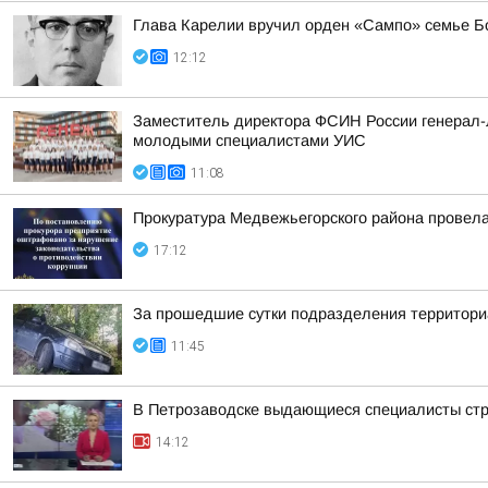
Глава Карелии вручил орден «Сампо» семье Б
12:12
Заместитель директора ФСИН России генерал-л
молодыми специалистами УИС
11:08
Прокуратура Медвежьегорского района провела
17:12
За прошедшие сутки подразделения территориа
11:45
В Петрозаводске выдающиеся специалисты стро
14:12