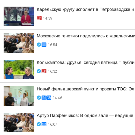
Карельскую круугу исполнят в Петрозаводске и
14:39
Московские генетики поделились с карельским
16:54
Колыхматова: Друзья, сегодня пятница = публи
16:32
Новый фельдшерский пункт и проекты ТОС: Эл
14:46
Артур Парфенчиков: В одном зале — ведущие г
16:07