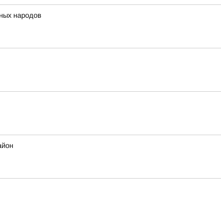
нных народов
айон