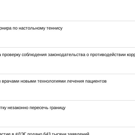
урнира по настольному теннису
 проверку соблюдения законодательства о противодействии кор
и врачами новыми технологиями лечения пациентов
тку незаконно пересечь границу
частие в #ДЭГ подано 643 тысячи заявлений