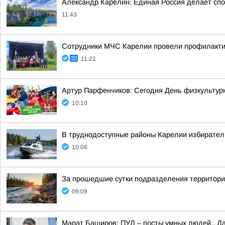
Александр Карелин: Единая Россия делает сп
11:43
Сотрудники МЧС Карелии провели профилакти
11:21
Артур Парфенчиков: Сегодня День физкультурн
10:10
В труднодоступные районы Карелии избирател
10:08
За прошедшие сутки подразделения территориа
09:09
Марат Баширов: ПУЛ – посты умных людей.. Да