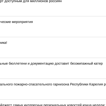
орт доступным для миллионов россиян
ческие мероприятия
ика!
ьные бюллетени и документацию доставит безэкипажный катер
льного пожарно-спасательного гарнизона Республики Карелия р
йджест самых интересных региональных новостей конца недели: