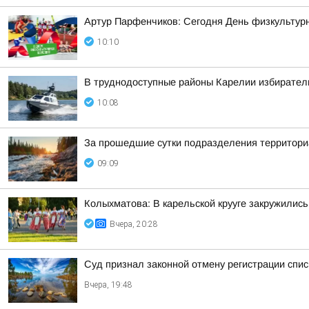
Артур Парфенчиков: Сегодня День физкультурн
10:10
В труднодоступные районы Карелии избирател
10:08
За прошедшие сутки подразделения территориа
09:09
Колыхматова: В карельской крууге закружились
Вчера, 20:28
Суд признал законной отмену регистрации спис
Вчера, 19:48