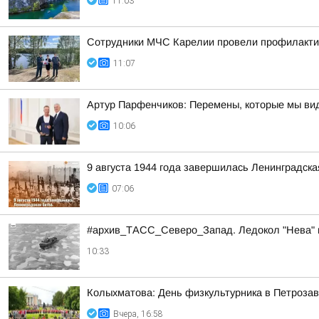
11:03
Сотрудники МЧС Карелии провели профилактич
11:07
Артур Парфенчиков: Перемены, которые мы ви
10:06
9 августа 1944 года завершилась Ленинградска
07:06
#архив_ТАСС_Северо_Запад. Ледокол "Нева" в
10:33
Колыхматова: День физкультурника в Петрозав
Вчера, 16:58