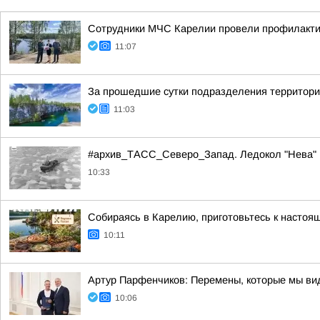
Сотрудники МЧС Карелии провели профилактич
11:07
За прошедшие сутки подразделения территориа
11:03
#архив_ТАСС_Северо_Запад. Ледокол "Нева" в
10:33
Собираясь в Карелию, приготовьтесь к настоя
10:11
Артур Парфенчиков: Перемены, которые мы ви
10:06