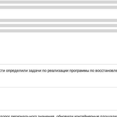
сти определили задачи по реализации программы по восстанов
дорог регионального значения, обновили контейнерные площадк