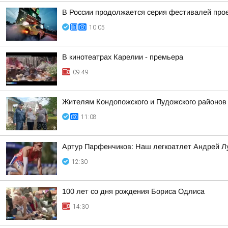
В России продолжается серия фестивалей проек
10:05
В кинотеатрах Карелии - премьера
09:49
Жителям Кондопожского и Пудожского районов
11:08
Артур Парфенчиков: Наш легкоатлет Андрей Л
12:30
100 лет со дня рождения Бориса Одлиса
14:30