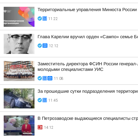
Территориальные управления Минюста России 
11:22
Глава Карелии вручил орден «Сампо» семье Б
12:12
Заместитель директора ФСИН России генерал-л
молодыми специалистами УИС
11:08
За прошедшие сутки подразделения территориа
11:45
В Петрозаводске выдающиеся специалисты стро
14:12