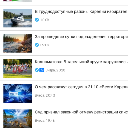
В труднодоступные районы Карелии избирател
10:08
За прошедшие сутки подразделения территориа
09:09
Колыхматова: В карельской крууге закружились
Вчера, 20:28
О чем расскажут сегодня в 21.10 «Вести Карел
Вчера, 20:43
Суд признал законной отмену регистрации спис
Вчера, 19:48