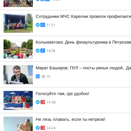
Сотрудники МЧС Карелии провели профилакти
11:21
Колыхматова: День физкультурника в Петрозав
16:58
Марат Баширов: ПУЛ – посты умных людей.. Да
08:15
Голосуйте там, где удобно!
14:36
Не лезь плавать, если ты нетрезв!
14:24