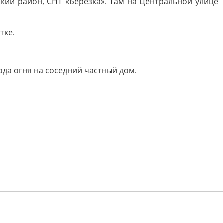
кий район, СНТ «Березка». Там на Центральной улице
тке.
да огня на соседний частный дом.