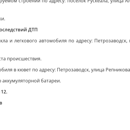
руемом строении по адресу: посёлок Рускеала, улица Ал
ки.
последствий ДТП
кла и легкового автомобиля по адресу: Петрозаводск, 
та происшествия.
обиля в кювет по адресу: Петрозаводск, улица Репников
 аккумуляторной батареи.
12.
в