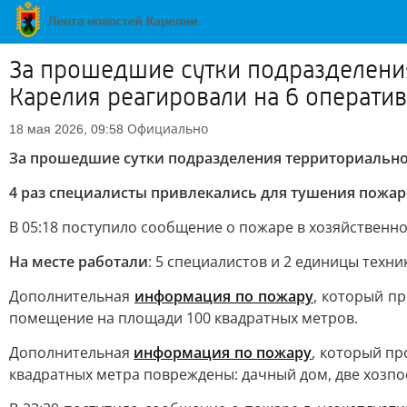
За прошедшие сутки подразделени
Карелия реагировали на 6 операти
Официально
18 мая 2026, 09:58
За прошедшие сутки подразделения территориальног
4 раз специалисты привлекались для тушения пожа
В 05:18 поступило сообщение о пожаре в хозяйственн
На месте работали
: 5 специалистов и 2 единицы техни
Дополнительная
информация по пожару
, который п
помещение на площади 100 квадратных метров.
Дополнительная
информация по пожару
, который п
квадратных метра повреждены: дачный дом, две хозпо