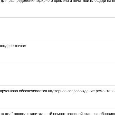
 для распределения эфирного времени и печатной площади на в
езнодорожникам
Харченкова обеспечивается надзорное сопровождение ремонта и
ых дел" провели капитальный ремонт насосной станции, обновил