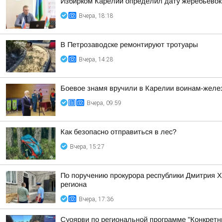
Избирком Карелии определил дату жеребьевок
Вчера, 18:18
В Петрозаводске ремонтируют тротуары
Вчера, 14:28
Боевое знамя вручили в Карелии воинам-жел
Вчера, 09:59
Как безопасно отправиться в лес?
Вчера, 15:27
По поручению прокурора республики Дмитрия 
региона
Вчера, 17:36
Суоярви по региональной программе "Конкретн