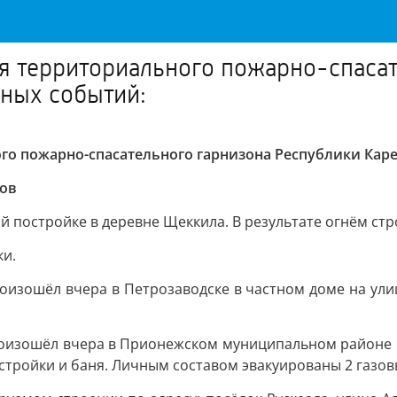
я территориального пожарно-спасат
вных событий:
о пожарно-спасательного гарнизона Республики Каре
ров
ой постройке в деревне Щеккила. В результате огнём ст
ки.
роизошёл вчера в Петрозаводске в частном доме на ул
роизошёл вчера в Прионежском муниципальном районе в 
стройки и баня. Личным составом эвакуированы 2 газов