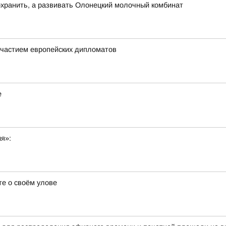
хранить, а развивать Олонецкий молочный комбинат
частием европейских дипломатов
е
ия»:
е о своём улове