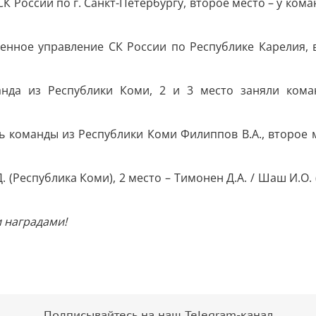
К России по г. Санкт-Петербургу, второе место – у кома
нное управление СК России по Республике Карелия, вт
анда из Республики Коми, 2 и 3 место заняли кома
 команды из Республики Коми Филиппов В.А., второе мес
. (Республика Коми), 2 место – Тимонен Д.А. / Шаш И.О.
 наградами!
Подписывайтесь на наш Telegram-канал