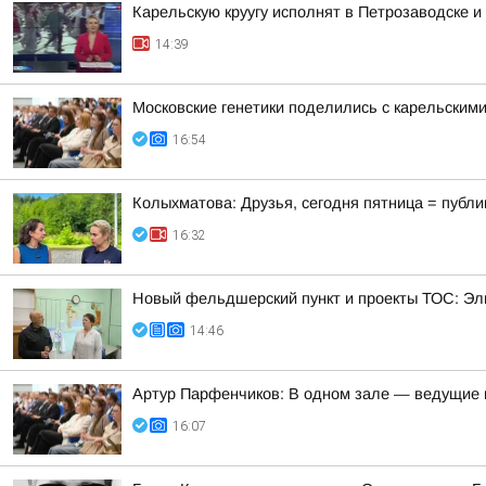
Карельскую круугу исполнят в Петрозаводске и
14:39
Московские генетики поделились с карельским
16:54
Колыхматова: Друзья, сегодня пятница = публи
16:32
Новый фельдшерский пункт и проекты ТОС: Эл
14:46
Артур Парфенчиков: В одном зале — ведущие г
16:07