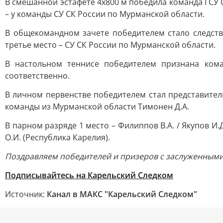
В смешанной эстафете 4х800 м победила команда ГСУ С
– у команды СУ СК России по Мурманской области.
В общекомандном зачете победителем стало следстве
третье место – СУ СК России по Мурманской области.
В настольном теннисе победителем признана ком
соответственно.
В личном первенстве победителем стал представитель
команды из Мурманской области Тимонен Д.А.
В парном разряде 1 место – Филиппов В.А. / Якупов И.Д
О.И. (Республика Карелия).
Поздравляем победителей и призеров с заслуженными
Подписывайтесь на Карельский Следком
Источник:
Канал в МАКС "Карельский Следком"