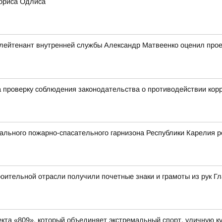
ориса Одлиса
ейтенант внутренней службы Александр Матвеенко оценил проек
 проверку соблюдения законодательства о противодействии кор
льного пожарно-спасательного гарнизона Республики Карелия р
ительной отрасли получили почетные знаки и грамоты из рук Г
та «809», который объединяет экстремальный спорт, уличную ку