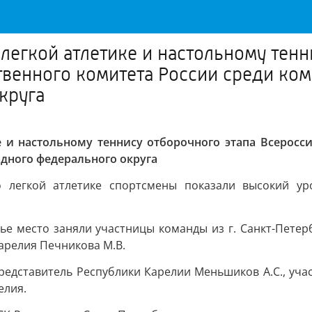
легкой атлетике и настольному тенн
венного комитета России среди ко
круга
 и настольному теннису отборочного этапа Всеросс
дного федерального округа
о легкой атлетике спортсмены показали высокий ур
ье место заняли участницы команды из г. Санкт-Петерб
арелия Печникова М.В.
представитель Республики Карелии Меньшиков А.С., уча
елия.