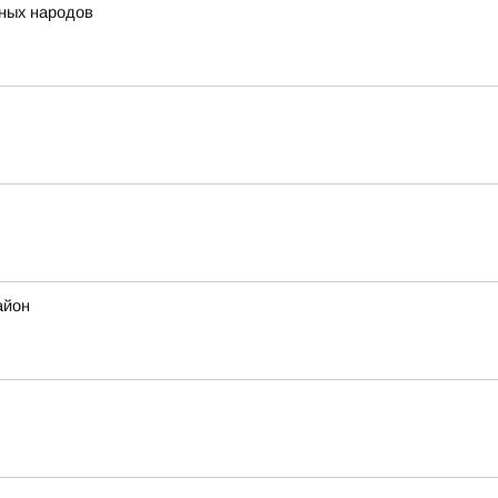
нных народов
айон