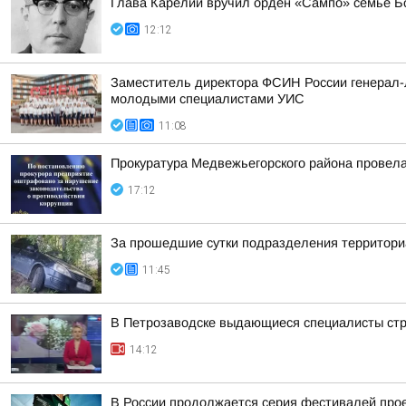
Глава Карелии вручил орден «Сампо» семье Б
12:12
Заместитель директора ФСИН России генерал-л
молодыми специалистами УИС
11:08
Прокуратура Медвежьегорского района провела
17:12
За прошедшие сутки подразделения территориа
11:45
В Петрозаводске выдающиеся специалисты стро
14:12
В России продолжается серия фестивалей проек