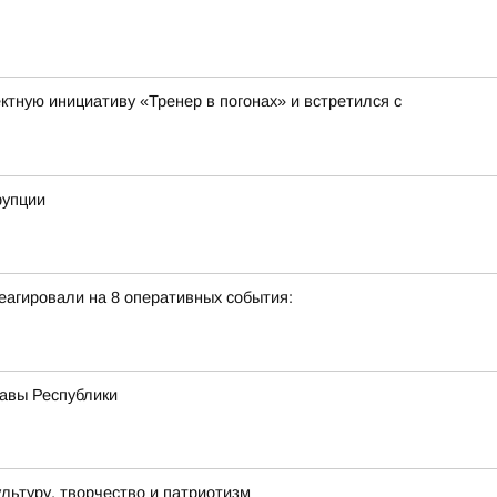
тную инициативу «Тренер в погонах» и встретился с
рупции
еагировали на 8 оперативных события:
лавы Республики
льтуру, творчество и патриотизм