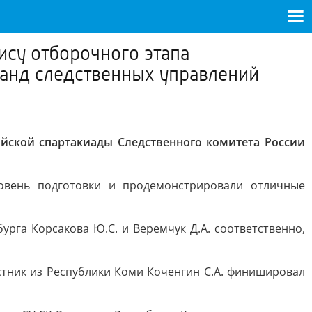
ису отборочного этапа
манд следственных управлений
ийской спартакиады Следственного комитета России
овень подготовки и продемонстрировали отличные
урга Корсакова Ю.С. и Веремчук Д.А. соответственно,
стник из Республики Коми Коченгин С.А. финишировал