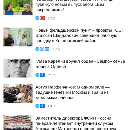
публикую новый выпуск блога «Без
посредников»!
16:32
Новый фельдшерский пункт и проекты ТОС:
Элиссан Шандалович совершил рабочую
поездку в Кондопожский район
14:46
Глава Карелии вручил орден «Сампо» семье
Бориса Одлиса
12:12
Артур Парфенчиков: В одном зале —
ведущие генетики Москвы и врачи из
карельских районов
16:07
Заместитель директора ФСИН России
генерал-лейтенант внутренней службы
Александр Матвеенко оценил проектную