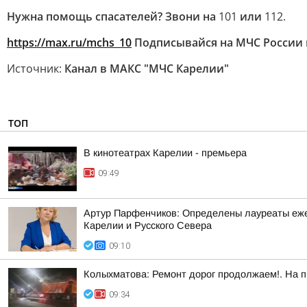
Нужна помощь спасателей? Звони на
101
или
112.
https://max.ru/mchs_10
Подписывайся на МЧС России
Источник:
Канал в МАКС "МЧС Карелии"
ТОП
В кинотеатрах Карелии - премьера
09:49
Артур Парфенчиков: Определены лауреаты ежег
Карелии и Русского Севера
09:10
Колыхматова: Ремонт дорог продолжаем!. На п
09:34