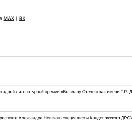
 в
MAX
|
ВК
одной литературной премии «Во славу Отечества» имени Г.Р. Де
роспекте Александра Невского специалисты Кондопожского ДРСУ