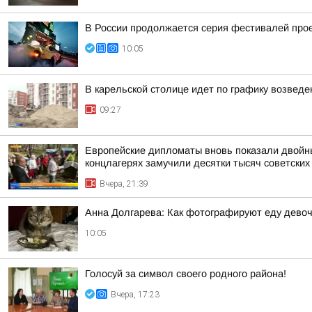
В России продолжается серия фестивалей проек
10:05
В карельской столице идет по графику возвед
09:27
Европейские дипломаты вновь показали двойны
концлагерях замучили десятки тысяч советских
Вчера, 21:39
Анна Долгарева: Как фотографируют еду девочк
10:05
Голосуй за символ своего родного района!
Вчера, 17:23