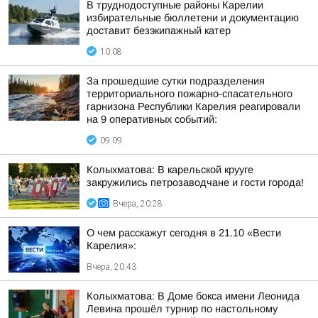
В труднодоступные районы Карелии
избирательные бюллетени и документацию
доставит безэкипажный катер
10:08
За прошедшие сутки подразделения
территориального пожарно-спасательного
гарнизона Республики Карелия реагировали
на 9 оперативных событий:
09:09
Колыхматова: В карельской крууге
закружились петрозаводчане и гости города!
Вчера, 20:28
О чем расскажут сегодня в 21.10 «Вести
Карелия»:
Вчера, 20:43
Колыхматова: В Доме бокса имени Леонида
Левина прошёл турнир по настольному