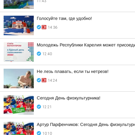
11:43
Голосуйте там, где удобно!
14:36
Молодежь Республики Карелия может присоеди
12:40
Не лезь плавать, если ты нетрезв!
14:24
Сегодня День физкультурника!
12:21
Артур Парфенчиков: Сегодня День физкультурн
10:10