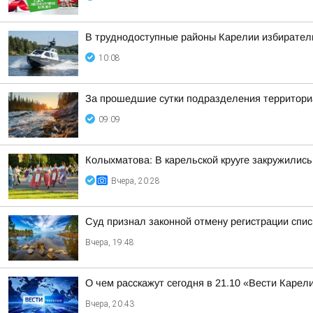
В труднодоступные районы Карелии избирател
10:08
За прошедшие сутки подразделения территориа
09:09
Колыхматова: В карельской крууге закружились
Вчера, 20:28
Суд признал законной отмену регистрации спис
Вчера, 19:48
О чем расскажут сегодня в 21.10 «Вести Карел
Вчера, 20:43