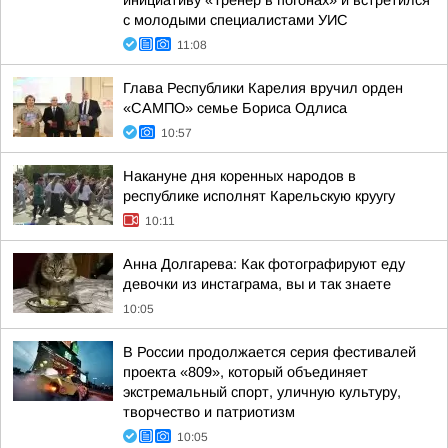
инициативу «Тренер в погонах» и встретился
с молодыми специалистами УИС
11:08
Глава Республики Карелия вручил орден
«САМПО» семье Бориса Одлиса
10:57
Накануне дня коренных народов в
республике исполнят Карельскую круугу
10:11
Анна Долгарева: Как фотографируют еду
девочки из инстаграма, вы и так знаете
10:05
В России продолжается серия фестивалей
проекта «809», который объединяет
экстремальный спорт, уличную культуру,
творчество и патриотизм
10:05