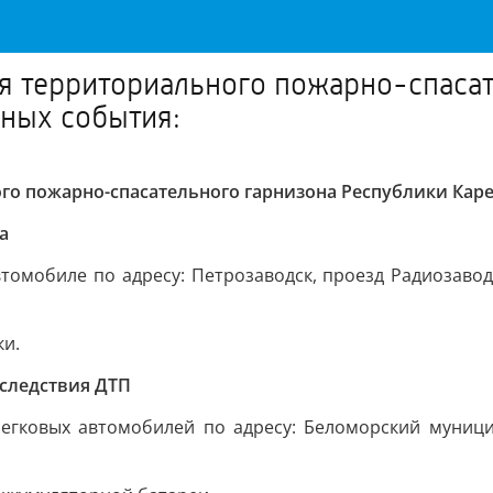
я территориального пожарно-спасат
вных события:
о пожарно-спасательного гарнизона Республики Каре
а
втомобиле по адресу: Петрозаводск, проезд Радиозавод
ки.
оследствия ДТП
легковых автомобилей по адресу: Беломорский муници