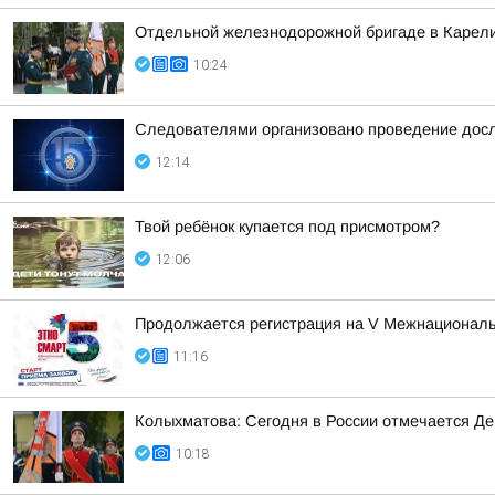
Отдельной железнодорожной бригаде в Карели
10:24
Следователями организовано проведение досл
12:14
Твой ребёнок купается под присмотром?
12:06
Продолжается регистрация на V Межнациона
11:16
Колыхматова: Сегодня в России отмечается Д
10:18