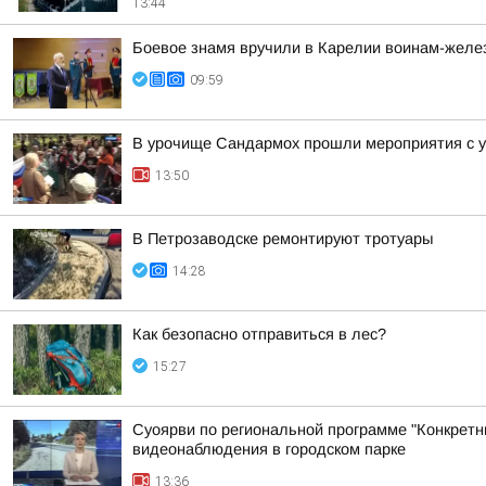
13:44
Боевое знамя вручили в Карелии воинам-жел
09:59
В урочище Сандармох прошли мероприятия с у
13:50
В Петрозаводске ремонтируют тротуары
14:28
Как безопасно отправиться в лес?
15:27
Суоярви по региональной программе "Конкретн
видеонаблюдения в городском парке
13:36