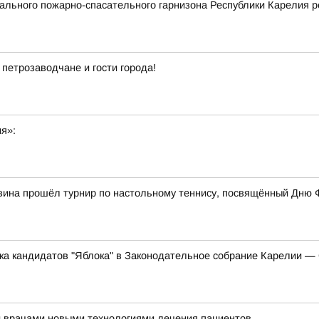
льного пожарно-спасательного гарнизона Республики Карелия р
 петрозаводчане и гости города!
ия»:
вина прошёл турнир по настольному теннису, посвящённый Дню 
ска кандидатов "Яблока" в Законодательное собрание Карелии 
и врачами новыми технологиями лечения пациентов