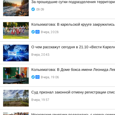
За прошедшие сутки подразделения территориа
09:09
Колыхматова: В карельской крууге закружились
Вчера, 20:28
О чем расскажут сегодня в 21.10 «Вести Карел
Вчера, 20:43
Колыхматова: В Доме бокса имени Леонида Ле
Вчера, 19:06
Суд признал законной отмену регистрации спи
Вчера, 19:57
Московские генетики поделились с карельским