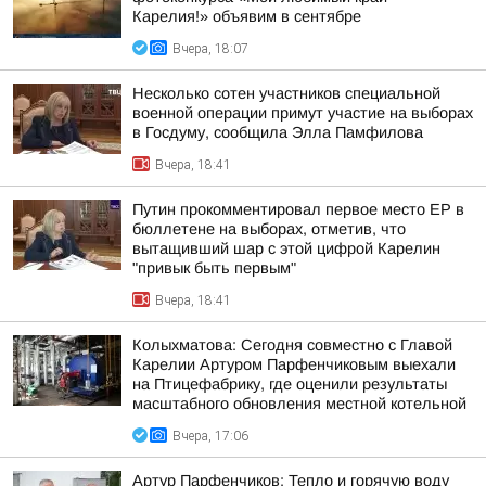
Карелия!» объявим в сентябре
Вчера, 18:07
Несколько сотен участников специальной
военной операции примут участие на выборах
в Госдуму, сообщила Элла Памфилова
Вчера, 18:41
Путин прокомментировал первое место ЕР в
бюллетене на выборах, отметив, что
вытащивший шар с этой цифрой Карелин
"привык быть первым"
Вчера, 18:41
Колыхматова: Сегодня совместно с Главой
Карелии Артуром Парфенчиковым выехали
на Птицефабрику, где оценили результаты
масштабного обновления местной котельной
Вчера, 17:06
Артур Парфенчиков: Тепло и горячую воду