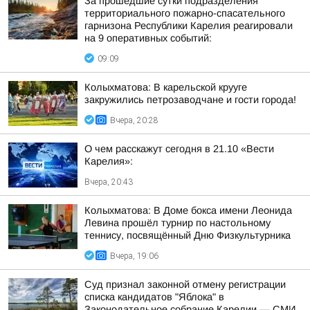
За прошедшие сутки подразделения
территориального пожарно-спасательного
гарнизона Республики Карелия реагировали
на 9 оперативных событий:
09:09
Колыхматова: В карельской крууге
закружились петрозаводчане и гости города!
Вчера, 20:28
О чем расскажут сегодня в 21.10 «Вести
Карелия»:
Вчера, 20:43
Колыхматова: В Доме бокса имени Леонида
Левина прошёл турнир по настольному
теннису, посвящённый Дню Физкультурника
Вчера, 19:06
Суд признал законной отмену регистрации
списка кандидатов "Яблока" в
Законодательное собрание Карелии — СМИ