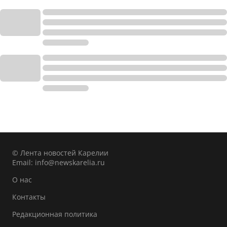
© Лента новостей Карелии
Email:
info@newskarelia.ru
О нас
Контакты
Редакционная политика