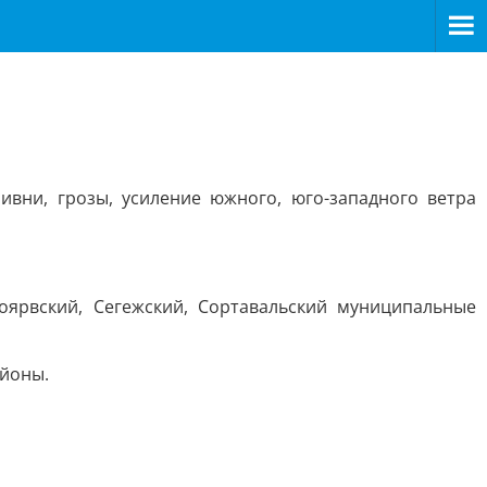
вни, грозы, усиление южного, юго-западного ветра
уоярвский, Сегежский, Сортавальский муниципальные
айоны.