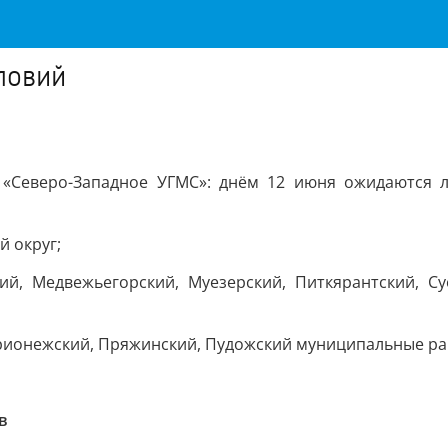
ловий
Северо-Западное УГМС»: днём 12 июня ожидаются ли
й округ;
ий, Медвежьегорский, Муезерский, Питкярантский, С
Прионежский, Пряжинский, Пудожский муниципальные р
в