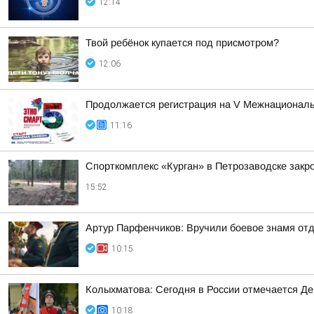
12:14
Твой ребёнок купается под присмотром?
12:06
Продолжается регистрация на V Межнациона
11:16
Спорткомплекс «Курган» в Петрозаводске закро
15:52
Артур Парфенчиков: Вручили боевое знамя отд
10:15
Колыхматова: Сегодня в России отмечается Д
10:18