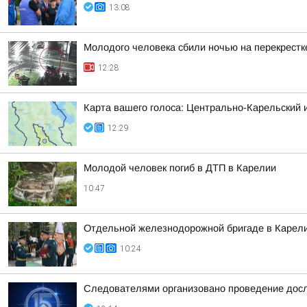
13:08
Молодого человека сбили ночью на перекрестк
12:28
Карта вашего голоса: Центрально-Карельский 
12:29
Молодой человек погиб в ДТП в Карелии
10:47
Отдельной железнодорожной бригаде в Карели
10:24
Следователями организовано проведение досл