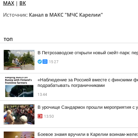
MAX
|
ВК
Источник:
Канал в МАКС "МЧС Карелии"
ТОП
В Петрозаводске открыли новый скейт-парк: 
15:27
«Наблюдение за Россией вместе с финскими фе
подрабатывать пограничниками
13:44
В урочище Сандармох прошли мероприятия с у
13:50
Боевое знамя вручили в Карелии воинам-жел