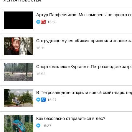
Артур Парфенчиков: Мы намерены не просто с
16:58
Сотруднице музея «Кижи» присвоили звание за
16:11
Спорткомплекс «Курган» в Петрозаводске закро
15:52
В Петрозаводске открыли новый скейт-парк: 
15:27
Как безопасно отправиться в лес?
15:27