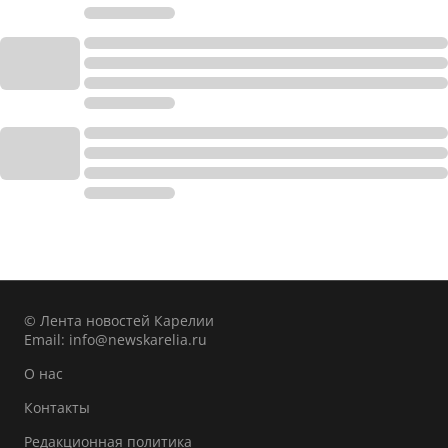
© Лента новостей Карелии
Email:
info@newskarelia.ru
О нас
Контакты
Редакционная политика