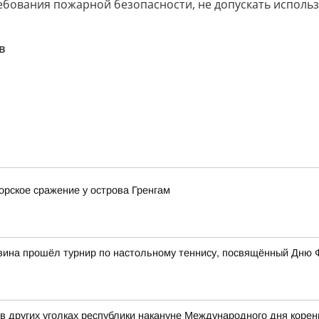
ебования пожарной безопасности, не допускать исполь
в
орское сражение у острова Гренгам
вина прошёл турнир по настольному теннису, посвящённый Дню 
 в других уголках республики накануне Международного дня коре