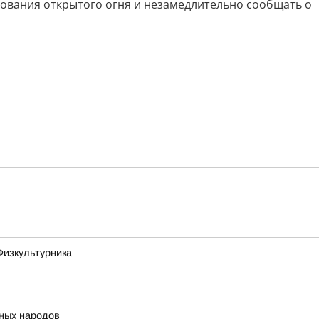
зования открытого огня и незамедлительно сообщать о
Физкультурника
нных народов