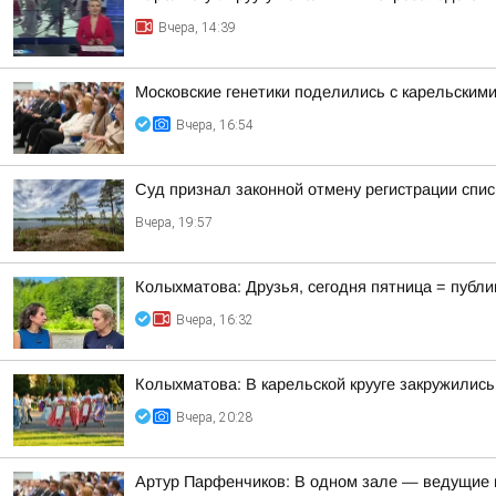
Вчера, 14:39
Московские генетики поделились с карельским
Вчера, 16:54
Суд признал законной отмену регистрации спи
Вчера, 19:57
Колыхматова: Друзья, сегодня пятница = публи
Вчера, 16:32
Колыхматова: В карельской крууге закружились
Вчера, 20:28
Артур Парфенчиков: В одном зале — ведущие г