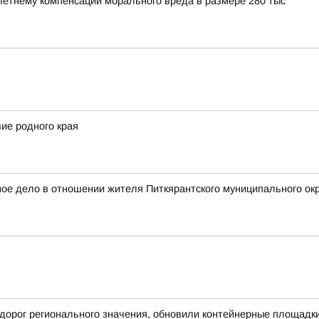
етнему компенсации морального вреда в размере 280 тыс
ие родного края
е дело в отношении жителя Питкярантского муниципального окру
дорог регионального значения, обновили контейнерные площадк