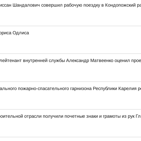
иссан Шандалович совершил рабочую поездку в Кондопожский р
ориса Одлиса
ейтенант внутренней службы Александр Матвеенко оценил проек
льного пожарно-спасательного гарнизона Республики Карелия р
ительной отрасли получили почетные знаки и грамоты из рук Г