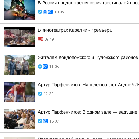
В России продолжается серия фестивалей проек
10:05
В кинотеатрах Карелии - премьера
09:49
Жителям Кондопожского и Пудожского районов
11:08
Артур Парфенчиков: Наш легкоатлет Андрей Л
12:30
Артур Парфенчиков: В одном зале — ведущие г
16:07