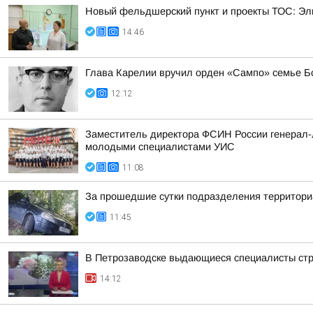
Новый фельдшерский пункт и проекты ТОС: Эл
14:46
Глава Карелии вручил орден «Сампо» семье Б
12:12
Заместитель директора ФСИН России генерал-л
молодыми специалистами УИС
11:08
За прошедшие сутки подразделения территориа
11:45
В Петрозаводске выдающиеся специалисты стро
14:12