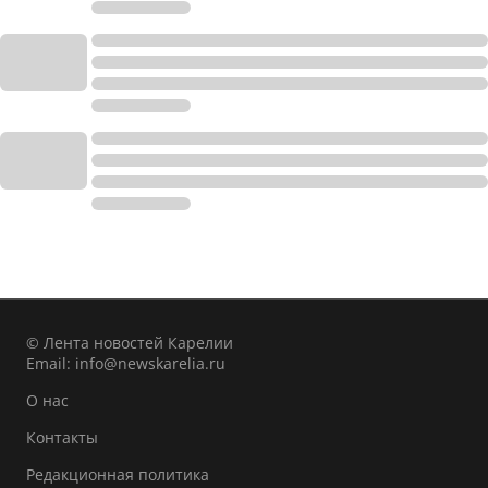
© Лента новостей Карелии
Email:
info@newskarelia.ru
О нас
Контакты
Редакционная политика