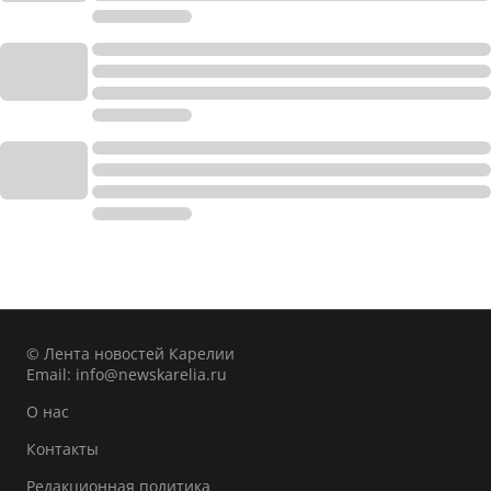
© Лента новостей Карелии
Email:
info@newskarelia.ru
О нас
Контакты
Редакционная политика