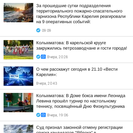
За прошедшие сутки подразделения
территориального пожарно-спасательного
гарнизона Республики Карелия реагировали
на 9 оперативных событий:
09:09
Колыхматова: В карельской крууге
закружились петрозаводчане и гости города!
Вчера, 20:28
О чем расскажут сегодня в 21.10 «Вести
Карелия»:
Вчера, 20:43
Колыхматова: В Доме бокса имени Леонида
Левина прошёл турнир по настольному
теннису, посвящённый Дню Физкультурника
Вчера, 19:06
Суд признал законной отмену регистрации
списка кандидатов "Яблока" в