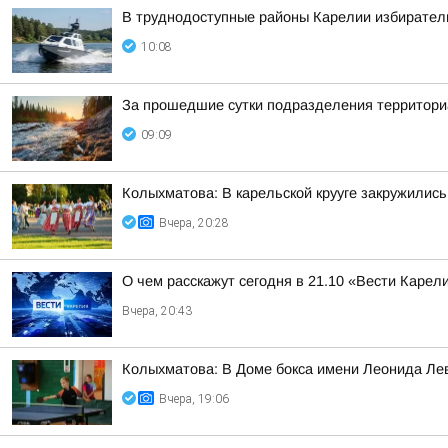
В труднодоступные районы Карелии избирател
10:08
За прошедшие сутки подразделения территориа
09:09
Колыхматова: В карельской крууге закружились
Вчера, 20:28
О чем расскажут сегодня в 21.10 «Вести Карел
Вчера, 20:43
Колыхматова: В Доме бокса имени Леонида Ле
Вчера, 19:06