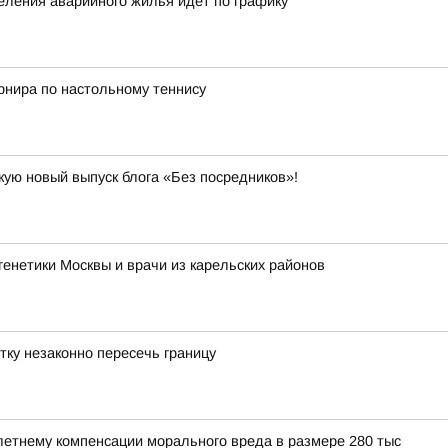
еления аварийного жилья идет по графику
рнира по настольному теннису
кую новый выпуск блога «Без посредников»!
енетики Москвы и врачи из карельских районов
тку незаконно пересечь границу
етнему компенсации морального вреда в размере 280 тыс