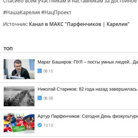
Спасибо всем участникам и наставникам за достойное
#НашаКарелия #НацПроект
Источник:
Канал в МАКС "Парфенчиков | Карелия"
ТОП
Марат Баширов: ПУЛ – посты умных людей.. Да
08:15
Николай Стариков: 82 года назад завершилась
08:06
Артур Парфенчиков: Сегодня День физкультурн
10:10