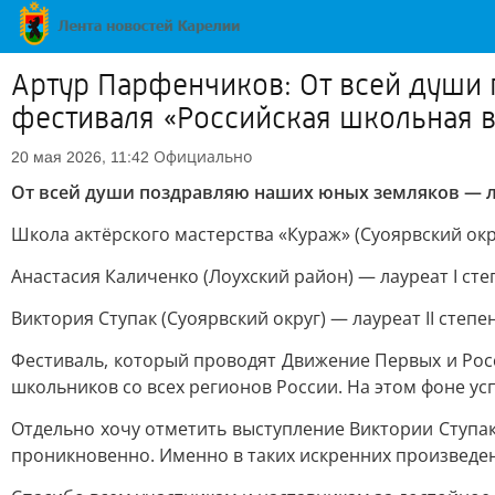
Артур Парфенчиков: От всей души
фестиваля «Российская школьная в
Официально
20 мая 2026, 11:42
От всей души поздравляю наших юных земляков — ла
Школа актёрского мастерства «Кураж» (Суоярвский окр
Анастасия Каличенко (Лоухский район) — лауреат I ст
Виктория Ступак (Суоярвский округ) — лауреат II степ
Фестиваль, который проводят Движение Первых и Рос
школьников со всех регионов России. На этом фоне ус
Отдельно хочу отметить выступление Виктории Ступак
проникновенно. Именно в таких искренних произведен