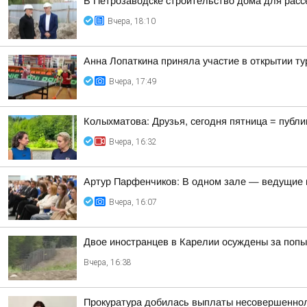
В Петрозаводске строительство дома для расс
Вчера, 18:10
Анна Лопаткина приняла участие в открытии ту
Вчера, 17:49
Колыхматова: Друзья, сегодня пятница = публи
Вчера, 16:32
Артур Парфенчиков: В одном зале — ведущие г
Вчера, 16:07
Двое иностранцев в Карелии осуждены за попы
Вчера, 16:38
Прокуратура добилась выплаты несовершеннол