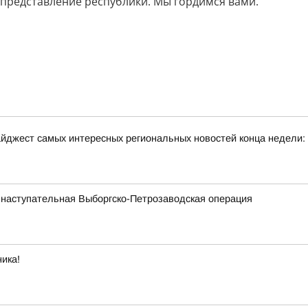
 представление республики. Мы гордимся вами.
йджест самых интересных региональных новостей конца недели:
 наступательная Выборгско-Петрозаводская операция
ика!