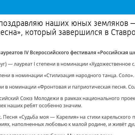
 поздравляю наших юных земляков —
есна», который завершился в Ставр
уреатов IV Всероссийского фестиваля «Российская шк
уг) — лауреат I степени в номинации «Художественное с
епени в номинации «Стилизация народного танца. Соло».
ени в номинации «Фронтовая и патриотическая песня. Со
сийский Союз Молодежи в рамках национального проект
пех наших ребят особенно значим.
. Песня «Судьба моя — Карелия» на стихи карельского 
иях, наполненных любовью к малой родине, и живёт ду