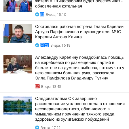
жителям Птицефабрики будет обеспечивать
обновленная котельная
Вчера, 15:10
Состоялась рабочая встреча Главы Карелии
Артура Парфенчикова и руководителя МЧС
Карелии Антона Клинга
Вчера, 16:18
Александру Карелину понадобилась помощь
на жеребьевке по размещению партий в
бюллетене на думских выборах, потому что у
него слишком большая рука, рассказала
Элла Памфилова Владимиру Путину
Вчера, 18:48
Следователями СК завершено
расследование уголовного дела в отношении
несовершеннолетнего, обвиняемого в
умышленном причинении тяжкого вреда
здоровью из хулиганских побуждений
Вчера, 17:22