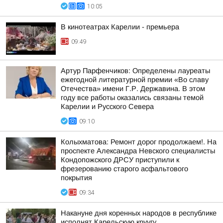
10:05
В кинотеатрах Карелии - премьера
09:49
Артур Парфенчиков: Определены лауреаты
ежегодной литературной премии «Во славу
Отечества» имени Г.Р. Державина. В этом
году все работы оказались связаны темой
Карелии и Русского Севера
09:10
Колыхматова: Ремонт дорог продолжаем!. На
проспекте Александра Невского специалисты
Кондопожского ДРСУ приступили к
фрезерованию старого асфальтового
покрытия
09:34
Накануне дня коренных народов в республике
исполнят Карельскую круугу