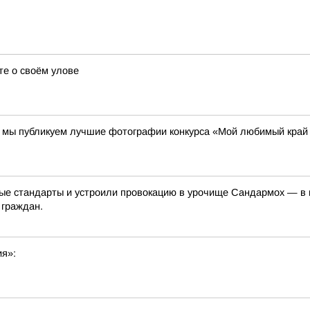
те о своём улове
00 мы публикуем лучшие фотографии конкурса «Мой любимый край
е стандарты и устроили провокацию в урочище Сандармох — в ме
 граждан.
ия»: