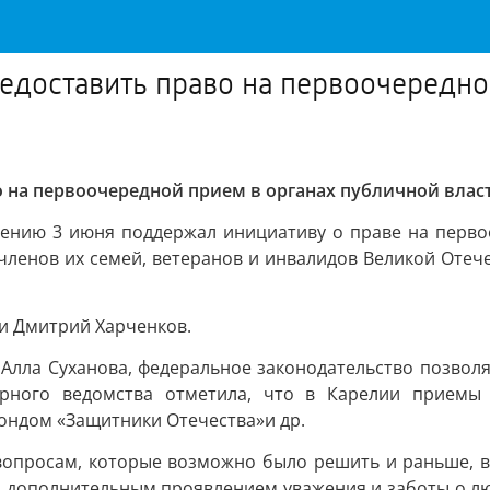
редоставить право на первоочередно
о на первоочередной прием в органах публичной влас
лению 3 июня поддержал инициативу о праве на перво
членов их семей, ветеранов и инвалидов Великой Отеч
и Дмитрий Харченков.
Алла Суханова, федеральное законодательство позволя
орного ведомства отметила, что в Карелии приемы 
ондом «Защитники Отечества»и др.
вопросам, которые возможно было решить и раньше, в 
бы дополнительным проявлением уважения и заботы о л