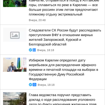
Камчатке, отправиться в поход в Алтайские
горы, сплавиться по реке в Карелию — все
больше россиян этим летом предпочитают
пляжному отдыху экстремальный
Вчера, 20:48
Следователи СК России будут расследовать
преступления ВФУ в отношении мирных
жителей Запорожской, Курской и
Белгородской областей
Вчера, 18:18
Избирком Карелии определил дату
жеребьевок для распределения эфирного
времени и печатной площади на выборах в
Государственную Думу Российской
Федерации
Вчера, 18:18
Глава ведомства поручил представить
доклад о ходе расследования уголовного
дела по факту нарушения жилищных прав