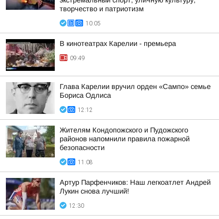
экстремальный спорт, уличную культуру,
творчество и патриотизм
10:05
В кинотеатрах Карелии - премьера
09:49
Глава Карелии вручил орден «Сампо» семье
Бориса Одлиса
12:12
Жителям Кондопожского и Пудожского
районов напомнили правила пожарной
безопасности
11:08
Артур Парфенчиков: Наш легкоатлет Андрей
Лукин снова лучший!
12:30