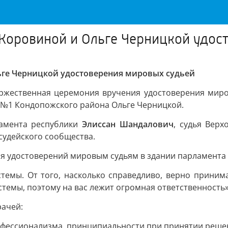
Коровиной и Ольге Черницкой удос
ге Черницкой удостоверения мировых судьей
ржественная церемония вручения удостоверения миро
 №1 Кондопожского района Ольге Черницкой.
ламента республики
Элиссан Шандалович
, судья Вер
судейского сообщества.
я удостоверений мировым судьям в здании парламента 
стемы. От того, насколько справедливо, верно приним
стемы, поэтому на вас лежит огромная ответственность»
рачей:
рофессионализма, принципиальности при принятии решен