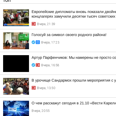
ТОП
Европейские дипломаты вновь показали двойны
концлагерях замучили десятки тысяч советских
Вчера, 21:39
Голосуй за символ своего родного района!
Вчера, 17:23
Артур Парфенчиков: Мы намерены не просто со
Вчера, 16:58
В урочище Сандармох прошли мероприятия с у
Вчера, 13:50
О чем расскажут сегодня в 21.10 «Вести Карел
Вчера, 20:55