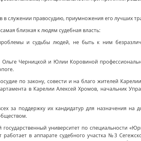
 в служении правосудию, приумножения его лучших тра
самая близкая к людям судебная власть:
роблемы и судьбы людей, не быть к ним безразлич
а Ольге Черницкой и Юлии Коровиной профессиональног
опоге.
судие по закону, совести и на благо жителей Карелии
партамента в Карелии Алексей Хромов, начальник Упр
ех за поддержку их кандидатур для назначения на д
обществом.
й государственный университет по специальности «Ю
т работает в аппарате судебного участка №3 Сегежско