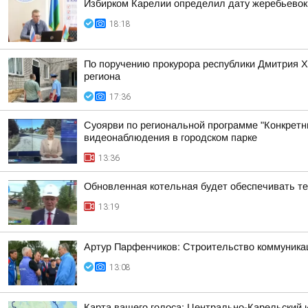
Избирком Карелии определил дату жеребьевок
18:18
По поручению прокурора республики Дмитрия 
региона
17:36
Суоярви по региональной программе "Конкретн
видеонаблюдения в городском парке
13:36
Обновленная котельная будет обеспечивать т
13:19
Артур Парфенчиков: Строительство коммуника
13:08
Карта вашего голоса: Центрально-Карельский 