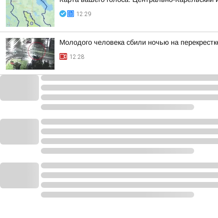
12:29
Молодого человека сбили ночью на перекрестк
12:28