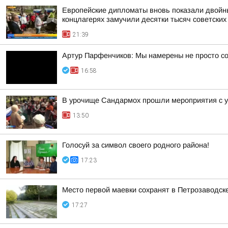
Европейские дипломаты вновь показали двойны
концлагерях замучили десятки тысяч советских
21:39
Артур Парфенчиков: Мы намерены не просто со
16:58
В урочище Сандармох прошли мероприятия с у
13:50
Голосуй за символ своего родного района!
17:23
Место первой маевки сохранят в Петрозаводск
17:27