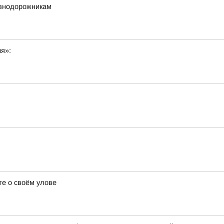
езнодорожникам
ия»:
е о своём улове