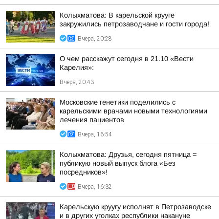
Колыхматова: В карельской крууге
закружились петрозаводчане и гости города!
Вчера, 20:28
О чем расскажут сегодня в 21.10 «Вести
Карелия»:
Вчера, 20:43
Московские генетики поделились с
карельскими врачами новыми технологиями
лечения пациентов
Вчера, 16:54
Колыхматова: Друзья, сегодня пятница =
публикую новый выпуск блога «Без
посредников»!
Вчера, 16:32
Карельскую круугу исполнят в Петрозаводске
и в других уголках республики накануне