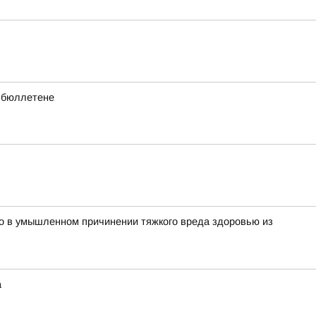
в бюллетене
о в умышленном причинении тяжкого вреда здоровью из
а