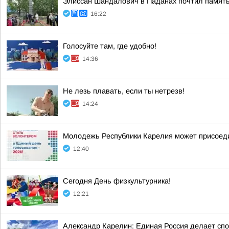
Элиссан Шандалович в Паданах почтил память
16:22
Голосуйте там, где удобно!
14:36
Не лезь плавать, если ты нетрезв!
14:24
Молодежь Республики Карелия может присоеди
12:40
Сегодня День физкультурника!
12:21
Александр Карелин: Единая Россия делает сп