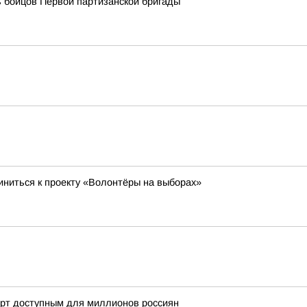
 бойцов Первой партизанской бригады
ниться к проекту «Волонтёры на выборах»
орт доступным для миллионов россиян