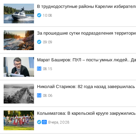
В труднодоступные районы Карелии избирател
10:08
За прошедшие сутки подразделения территориа
09:09
Марат Баширов: ПУЛ – посты умных людей.. Да
08:15
Николай Стариков: 82 года назад завершилась
08:06
Колыхматова: В карельской крууге закружились
Вчера, 20:28