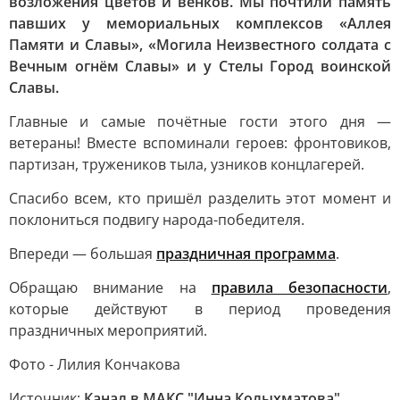
возложения цветов и венков. Мы почтили память
павших у мемориальных комплексов «Аллея
Памяти и Славы», «Могила Неизвестного солдата с
Вечным огнём Славы» и у Стелы Город воинской
Славы.
Главные и самые почётные гости этого дня —
ветераны! Вместе вспоминали героев: фронтовиков,
партизан, тружеников тыла, узников концлагерей.
Спасибо всем, кто пришёл разделить этот момент и
поклониться подвигу народа-победителя.
Впереди — большая
праздничная программа
.
Обращаю внимание на
правила безопасности
,
которые действуют в период проведения
праздничных мероприятий.
Фото - Лилия Кончакова
Источник:
Канал в МАКС "Инна Колыхматова"