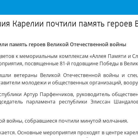
ия Карелии почтили память героев 
или память героев Великой Отечественной войны
ветов к мемориальным комплексам «Аллея Памяти и Сл
оприятия, посвященные 81-й годовщине Победы в Велик
ишли ветераны Великой Отечественной войны и спец
авители молодежи и общественных организаций, вооруж
спублики Артур Парфенчиков, руководитель обществе
дседатель парламента республики Элиссан Шандало
ной войны, собравшиеся почтили минутой молчания.
ается. Основные мероприятия проходят в центре карель