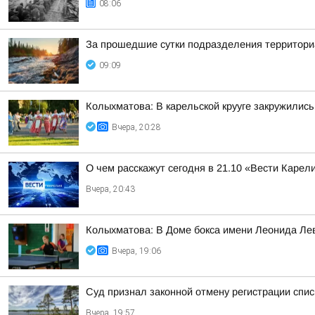
08:06
За прошедшие сутки подразделения территориа
09:09
Колыхматова: В карельской крууге закружились
Вчера, 20:28
О чем расскажут сегодня в 21.10 «Вести Карел
Вчера, 20:43
Колыхматова: В Доме бокса имени Леонида Ле
Вчера, 19:06
Суд признал законной отмену регистрации спи
Вчера, 19:57