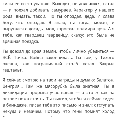
сильнее всего уважаю. Выходит, не долечился, встал
— и поехал добивать самураев. Характер у нашего
рода, видать, такой. Но ты опоздал, деда. И слава
Богу, что опоздал. Я знаю, ты тогда, может, и
выругался с досады, мол, «проехал полмира зря». А я
тебе, как гвардеец гвардейцу, скажу: это была не
зряшная поездка.
Ты доехал до края земли, чтобы лично убедиться —
ВСЁ. Точка. Война закончилась. Ты там, у Тихого
океана, как пограничный столб встал. Закрыл
гештальт.
Я сейчас смотрю на твои награды и думаю: Балатон,
Венгрия... Там же мясорубка была знатная. Ты в
ликвидации прорыва участвовал — а это ж как на
острие ножа стоять. Ты выжил, чтобы я сейчас сидел
в блиндаже, писал тебе это письмо и знал: отступать
некуда и незачем. Потому что гены помнят холод