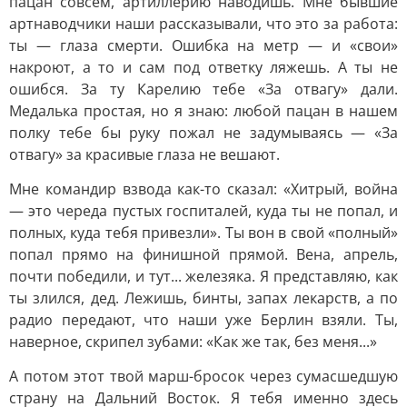
пацан совсем, артиллерию наводишь. Мне бывшие
артнаводчики наши рассказывали, что это за работа:
ты — глаза смерти. Ошибка на метр — и «свои»
накроют, а то и сам под ответку ляжешь. А ты не
ошибся. За ту Карелию тебе «За отвагу» дали.
Медалька простая, но я знаю: любой пацан в нашем
полку тебе бы руку пожал не задумываясь — «За
отвагу» за красивые глаза не вешают.
Мне командир взвода как-то сказал: «Хитрый, война
— это череда пустых госпиталей, куда ты не попал, и
полных, куда тебя привезли». Ты вон в свой «полный»
попал прямо на финишной прямой. Вена, апрель,
почти победили, и тут... железяка. Я представляю, как
ты злился, дед. Лежишь, бинты, запах лекарств, а по
радио передают, что наши уже Берлин взяли. Ты,
наверное, скрипел зубами: «Как же так, без меня...»
А потом этот твой марш-бросок через сумасшедшую
страну на Дальний Восток. Я тебя именно здесь