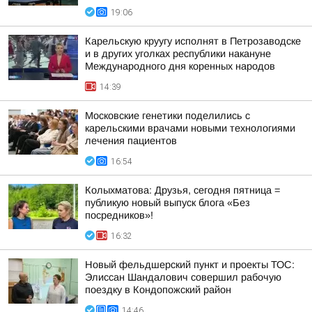
19:06
Карельскую круугу исполнят в Петрозаводске
и в других уголках республики накануне
Международного дня коренных народов
14:39
Московские генетики поделились с
карельскими врачами новыми технологиями
лечения пациентов
16:54
Колыхматова: Друзья, сегодня пятница =
публикую новый выпуск блога «Без
посредников»!
16:32
Новый фельдшерский пункт и проекты ТОС:
Элиссан Шандалович совершил рабочую
поездку в Кондопожский район
14:46