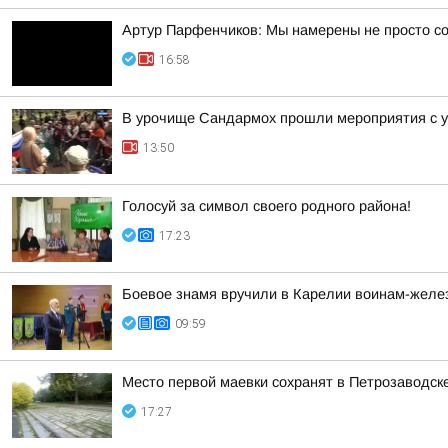
Артур Парфенчиков: Мы намерены не просто со
16:58
В урочище Сандармох прошли мероприятия с у
13:50
Голосуй за символ своего родного района!
17:23
Боевое знамя вручили в Карелии воинам-жел
09:59
Место первой маевки сохранят в Петрозаводск
17:27