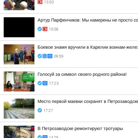
13:50
Артур Парфенчиков: Мы намерены не просто со
16:58
Боевое знамя вручили в Карелии воинам-жел
09:59
Голосуй за символ своего родного района!
17:23
Место первой маевки сохранят в Петрозаводск
17:27
В Петрозаводске ремонтируют тротуары
14:28