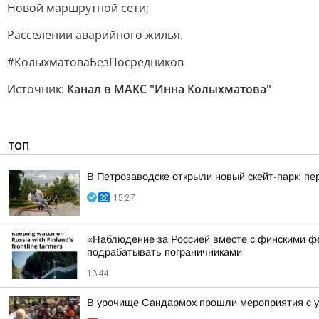
Новой маршрутной сети;
Расселении аварийного жилья.
#КолыхматоваБезПосредников
Источник:
Канал в МАКС "Инна Колыхматова"
ТОП
В Петрозаводске открыли новый скейт-парк: 
15:27
«Наблюдение за Россией вместе с финскими фе
подрабатывать пограничниками
13:44
В урочище Сандармох прошли мероприятия с у