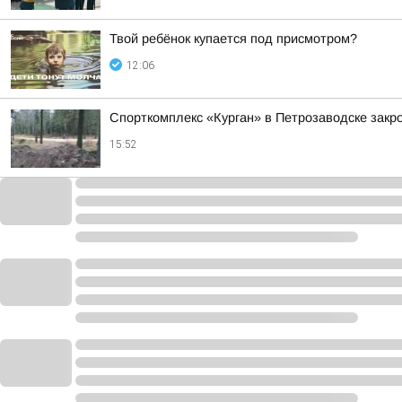
Твой ребёнок купается под присмотром?
12:06
Спорткомплекс «Курган» в Петрозаводске закро
15:52