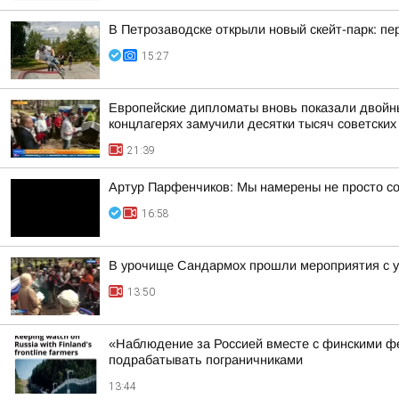
В Петрозаводске открыли новый скейт-парк: 
15:27
Европейские дипломаты вновь показали двойны
концлагерях замучили десятки тысяч советских
21:39
Артур Парфенчиков: Мы намерены не просто со
16:58
В урочище Сандармох прошли мероприятия с у
13:50
«Наблюдение за Россией вместе с финскими фе
подрабатывать пограничниками
13:44