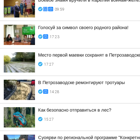
Боевое знамя вручили в Карелии воинам-жел
09:59
Голосуй за символ своего родного района!
17:23
Место первой маевки сохранят в Петрозаводск
17:27
В Петрозаводске ремонтируют тротуары
14:28
Как безопасно отправиться в лес?
15:27
Суоярви по региональной программе "Конкретн