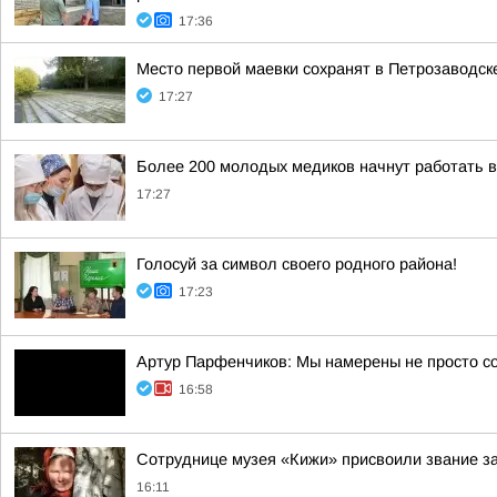
17:36
Место первой маевки сохранят в Петрозаводск
17:27
Более 200 молодых медиков начнут работать 
17:27
Голосуй за символ своего родного района!
17:23
Артур Парфенчиков: Мы намерены не просто с
16:58
Сотруднице музея «Кижи» присвоили звание за
16:11