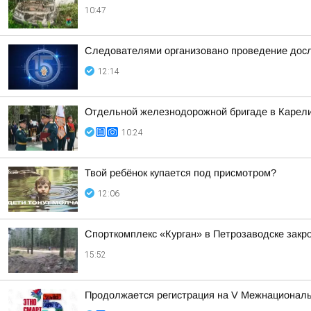
10:47
Следователями организовано проведение досл
12:14
Отдельной железнодорожной бригаде в Карели
10:24
Твой ребёнок купается под присмотром?
12:06
Спорткомплекс «Курган» в Петрозаводске закро
15:52
Продолжается регистрация на V Межнациона