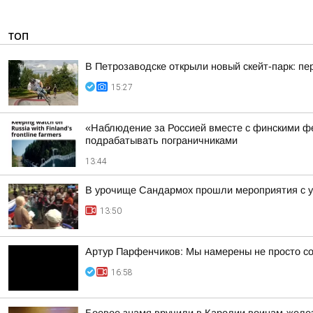
ТОП
В Петрозаводске открыли новый скейт-парк: 
15:27
«Наблюдение за Россией вместе с финскими фе
подрабатывать пограничниками
13:44
В урочище Сандармох прошли мероприятия с у
13:50
Артур Парфенчиков: Мы намерены не просто со
16:58