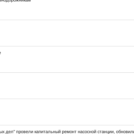
езнодорожникам
е
ых дел" провели капитальный ремонт насосной станции, обновил