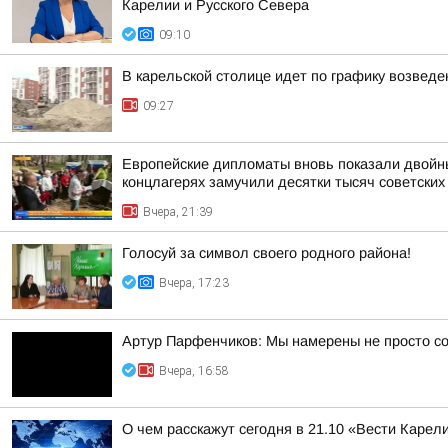
Карелии и Русского Севера
09:10
В карельской столице идет по графику возвед
09:27
Европейские дипломаты вновь показали двойны
концлагерях замучили десятки тысяч советских
Вчера, 21:39
Голосуй за символ своего родного района!
Вчера, 17:23
Артур Парфенчиков: Мы намерены не просто со
Вчера, 16:58
О чем расскажут сегодня в 21.10 «Вести Карел