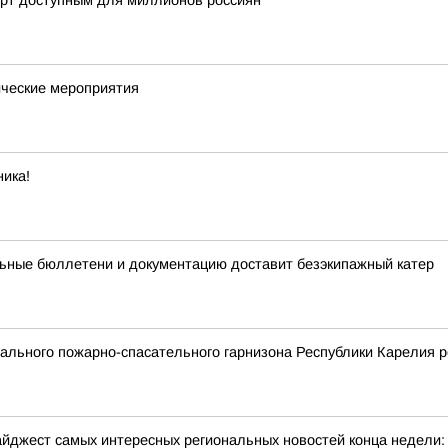
орт доступным для миллионов россиян
ческие мероприятия
ика!
ьные бюллетени и документацию доставит безэкипажный катер
льного пожарно-спасательного гарнизона Республики Карелия р
йджест самых интересных региональных новостей конца недели: