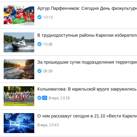
Артур Парфенчиков: Сегодня День физкультурн
10:10
В труднодоступные районы Карелии избирател
10:08
За прошедшие сутки подразделения территориа
09:09
Колыхматова: В карельской крууге закружились
Вчера, 20:28
О чем расскажут сегодня в 21.10 «Вести Карел
Вчера, 20:43