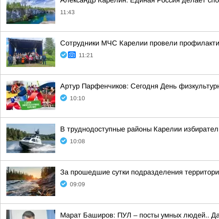
Александр Карелин: Единая Россия делает сп
11:43
Сотрудники МЧС Карелии провели профилакти
11:21
Артур Парфенчиков: Сегодня День физкультурн
10:10
В труднодоступные районы Карелии избирател
10:08
За прошедшие сутки подразделения территориа
09:09
Марат Баширов: ПУЛ – посты умных людей.. Да