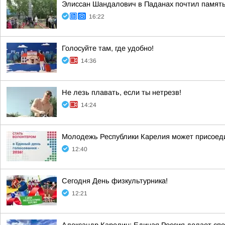
Элиссан Шандалович в Паданах почтил память
16:22
Голосуйте там, где удобно!
14:36
Не лезь плавать, если ты нетрезв!
14:24
Молодежь Республики Карелия может присоеди
12:40
Сегодня День физкультурника!
12:21