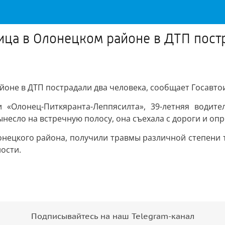
лица в Олонецком районе в ДТП пост
айоне в ДТП пострадали два человека, сообщает Госавт
«Олонец-Питкяранта-Леппясилта», 39-летняя водител
есло на встречную полосу, она съехала с дороги и опр
лонецкого района, получили травмы различной степени 
ости.
Подписывайтесь на наш Telegram-канал