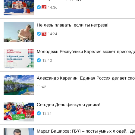
14:36
Не лезь плавать, если ты нетрезв!
14:24
Молодежь Республики Карелия может присоеди
12:40
Александр Карелин: Единая Россия делает сп
11:43
Сегодня День физкультурника!
12:21
Марат Баширов: ПУЛ – посты умных людей.. Да