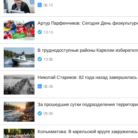
08:15
Артур Парфенчиков: Сегодня День физкультурн
10:10
В труднодоступные районы Карелии избирател
10:08
Николай Стариков: 82 года назад завершилась
08:06
За прошедшие сутки подразделения территориа
09:09
Колыхматова: В карельской крууге закружились