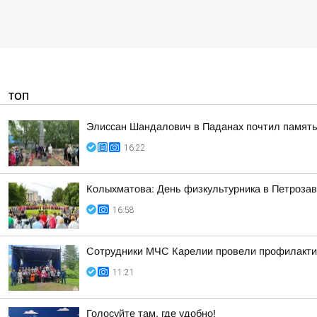
ТОП
Элиссан Шандалович в Паданах почтил память
16:22
Колыхматова: День физкультурника в Петрозав
16:58
Сотрудники МЧС Карелии провели профилакти
11:21
Голосуйте там, где удобно!