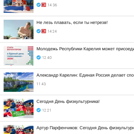
14:36
Не лезь плавать, если ты нетрезв!
14:24
Молодежь Республики Карелия может присоеди
12:40
Александр Карелин: Единая Россия делает сп
11:43
Сегодня День физкультурника!
12:21
Артур Парфенчиков: Сегодня День физкультурн