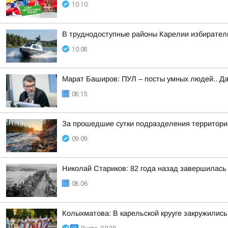
10:10
В труднодоступные районы Карелии избирател
10:08
Марат Баширов: ПУЛ – посты умных людей.. Да
08:15
За прошедшие сутки подразделения территориа
09:09
Николай Стариков: 82 года назад завершилась
08:06
Колыхматова: В карельской крууге закружились