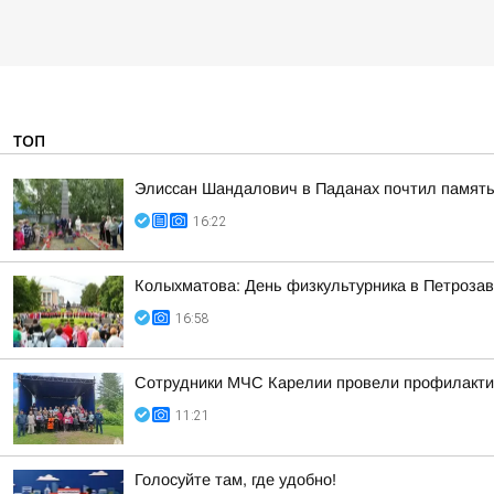
ТОП
Элиссан Шандалович в Паданах почтил память
16:22
Колыхматова: День физкультурника в Петрозав
16:58
Сотрудники МЧС Карелии провели профилакти
11:21
Голосуйте там, где удобно!