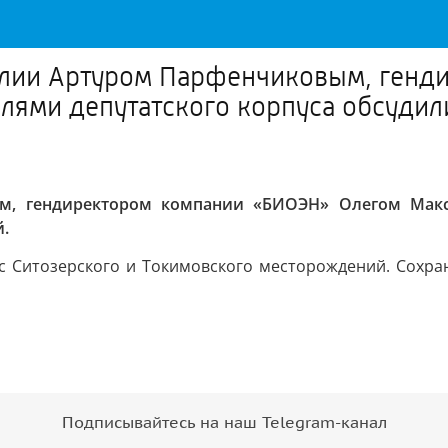
релии Артуром Парфенчиковым, ген
лями депутатского корпуса обсудил
м, гендиректором компании «БИОЭН» Олегом Макс
.
 с Ситозерского и Токимовского месторождений. Сохр
Подписывайтесь на наш Telegram-канал