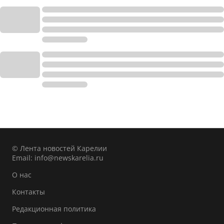
© Лента новостей Карелии
Email:
info@newskarelia.ru
О нас
Контакты
Редакционная политика